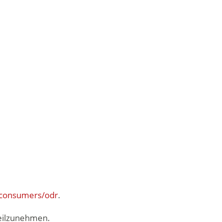
/consumers/odr
.
teilzunehmen.